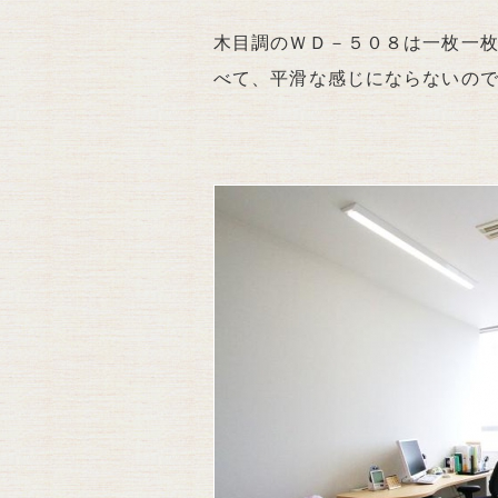
木目調のＷＤ－５０８は一枚一
べて、平滑な感じにならないの