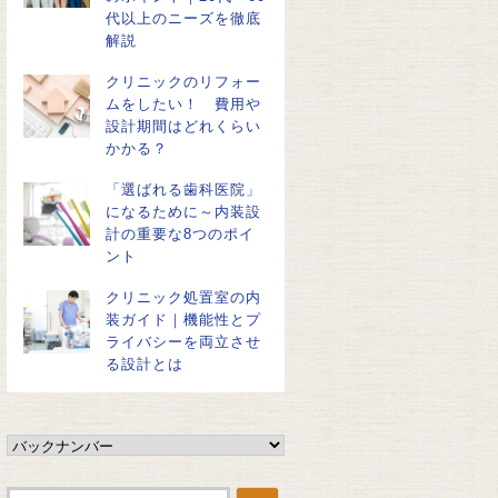
代以上のニーズを徹底
解説
クリニックのリフォー
ムをしたい！ 費用や
設計期間はどれくらい
かかる？
「選ばれる歯科医院」
になるために～内装設
計の重要な8つのポイ
ント
クリニック処置室の内
装ガイド｜機能性とプ
ライバシーを両立させ
る設計とは