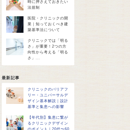
時に押さえておきたい
法規制
医院・クリニックの開
業｜知っておくべき建
築基準法について
クリニックでは「明る
さ」が重要！2つの方
向性から考える「明る
さ」...
最新記事
クリニックのバリアフ
リー・ユニバーサルデ
ザイン基本解説｜設計
基準と集患への影響
【年代別】集患に繋が
るクリニックデザイン
のポイント｜20代〜60