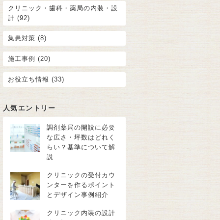
クリニック・歯科・薬局の内装・設
計 (92)
集患対策 (8)
施工事例 (20)
お役立ち情報 (33)
人気エントリー
調剤薬局の開設に必要
な広さ・坪数はどれく
らい？基準について解
説
クリニックの受付カウ
ンターを作るポイント
とデザイン事例紹介
クリニック内装の設計