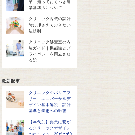
業｜知っておくべき建
築基準法について
クリニック内装の設計
時に押さえておきたい
法規制
クリニック処置室の内
装ガイド｜機能性とプ
ライバシーを両立させ
る設...
最新記事
クリニックのバリアフ
リー・ユニバーサルデ
ザイン基本解説｜設計
基準と集患への影響
【年代別】集患に繋が
るクリニックデザイン
のポイント｜20代〜60