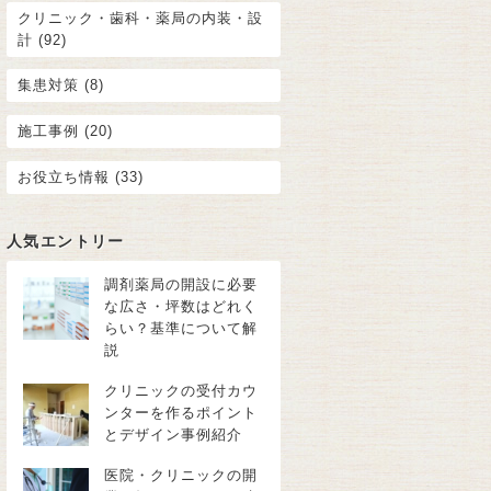
クリニック・歯科・薬局の内装・設
計 (92)
集患対策 (8)
施工事例 (20)
お役立ち情報 (33)
人気エントリー
調剤薬局の開設に必要
な広さ・坪数はどれく
らい？基準について解
説
クリニックの受付カウ
ンターを作るポイント
とデザイン事例紹介
医院・クリニックの開