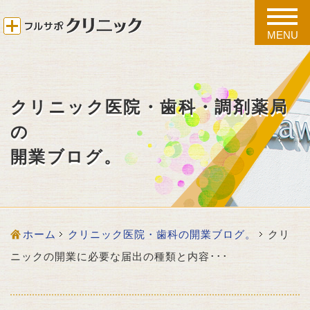
toggle
naviga
MENU
クリニック医院・歯科・調剤薬局
の
開業ブログ。
ホーム
クリニック医院・歯科の開業ブログ。
クリ
ニックの開業に必要な届出の種類と内容･･･