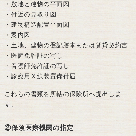
・敷地と建物の平面図
・付近の見取り図
・建物構造配置平面図
・案内図
・土地、建物の登記謄本または賃貸契約書
・医師免許証の写し
・看護師免許証の写し
・診療用Ｘ線装置備付届
これらの書類を所轄の保険所へ提出しま
す。
②保険医療機関の指定