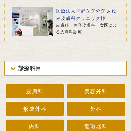
医療法人宇野医院分院 あゆ
み皮膚科クリニック様
皮膚科・美容皮膚科 女医によ
る皮膚科診療
診療科目
皮膚科
美容外科
形成外科
外科
内科
循環器科