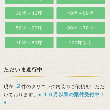
30坪～40坪
40坪～50坪
50坪～60坪
60坪～70坪
70坪～80坪
100坪以上
ただいま進行中
２
現在
件のクリニック内装のご依頼をいただ
● １０月以降の案件受付中！
いております。
●