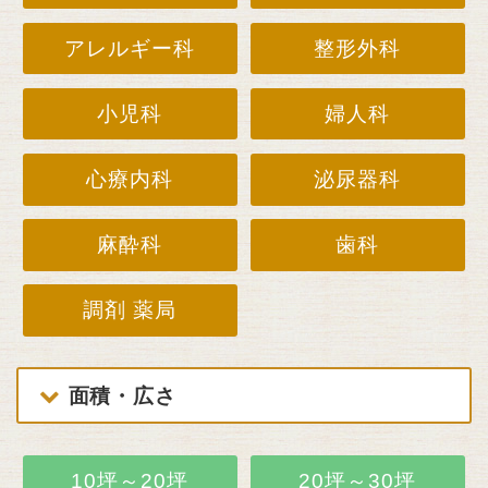
アレルギー科
整形外科
小児科
婦人科
心療内科
泌尿器科
麻酔科
歯科
調剤 薬局
面積・広さ
10坪～20坪
20坪～30坪