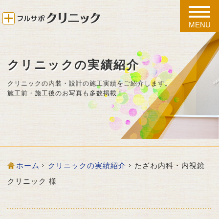
toggle
naviga
MENU
クリニックの実績紹介
クリニックの内装・設計の施工実績をご紹介します。
施工前・施工後のお写真も多数掲載！
ホーム
クリニックの実績紹介
たざわ内科・内視鏡
クリニック 様